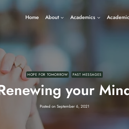
Home
About
Academics
Academics
HOPE FOR TOMORROW
PAST MESSAGES
Renewing your Min
Posted on
September 6, 2021