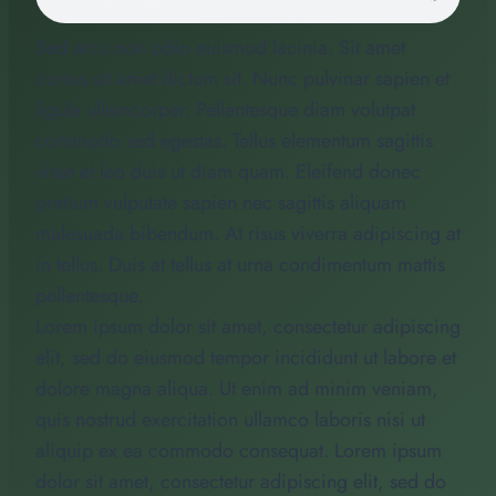
Sed arcu non odio euismod lacinia. Sit amet
cursus sit amet dictum sit. Nunc pulvinar sapien et
ligula ullamcorper. Pellentesque diam volutpat
commodo sed egestas. Tellus elementum sagittis
vitae et leo duis ut diam quam. Eleifend donec
pretium vulputate sapien nec sagittis aliquam
malesuada bibendum. At risus viverra adipiscing at
in tellus. Duis at tellus at urna condimentum mattis
pellentesque.
Lorem ipsum dolor sit amet, consectetur adipiscing
elit, sed do eiusmod tempor incididunt ut labore et
dolore magna aliqua. Ut enim ad minim veniam,
quis nostrud exercitation ullamco laboris nisi ut
aliquip ex ea commodo consequat. Lorem ipsum
dolor sit amet, consectetur adipiscing elit, sed do