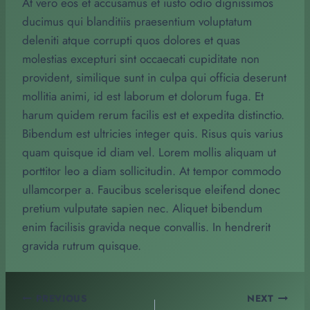
At vero eos et accusamus et iusto odio dignissimos
ducimus qui blanditiis praesentium voluptatum
deleniti atque corrupti quos dolores et quas
molestias excepturi sint occaecati cupiditate non
provident, similique sunt in culpa qui officia deserunt
mollitia animi, id est laborum et dolorum fuga. Et
harum quidem rerum facilis est et expedita distinctio.
Bibendum est ultricies integer quis. Risus quis varius
quam quisque id diam vel. Lorem mollis aliquam ut
porttitor leo a diam sollicitudin. At tempor commodo
ullamcorper a. Faucibus scelerisque eleifend donec
pretium vulputate sapien nec. Aliquet bibendum
enim facilisis gravida neque convallis. In hendrerit
gravida rutrum quisque.
Post
PREVIOUS
NEXT