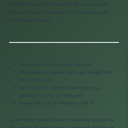
eiusmod tempor incididunt ut labore et dolore
magna aliqua. Ut enim ad minim veniam, quis
nostrud exercitation.
Stick to posting schedules that work
Giveaways are a great way to get people into
your community
Look into your insights to see when your
audience is active on Instagram
Always be clear on what your CTA is
Lorem ipsum dolor sit amet, consectetur adipiscing
elit, sed do eiusmod tempor incididunt ut labore et