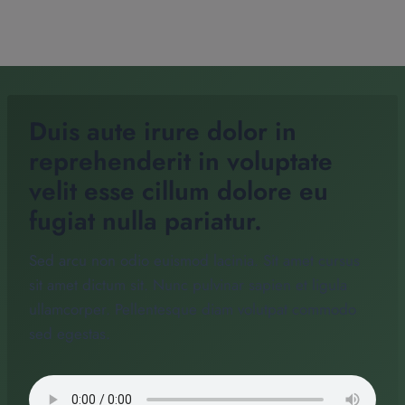
Duis aute irure dolor in
reprehenderit in voluptate
velit esse cillum dolore eu
fugiat nulla pariatur.
Sed arcu non odio euismod lacinia. Sit amet cursus
sit amet dictum sit. Nunc pulvinar sapien et ligula
ullamcorper. Pellentesque diam volutpat commodo
sed egestas.